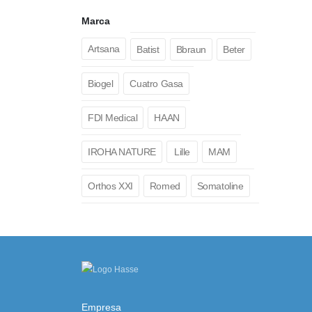
Marca
Artsana
Batist
Bbraun
Beter
Biogel
Cuatro Gasa
FDI Medical
HAAN
IROHA NATURE
Lille
MAM
Orthos XXI
Romed
Somatoline
Empresa