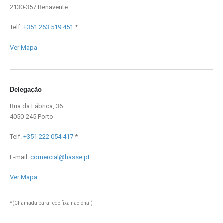
2130-357 Benavente
Telf.
+351 263 519 451
*
Ver Mapa
Delegação
Rua da Fábrica, 36
4050-245 Porto
Telf.
+351 222 054 417
*
E-mail:
comercial@hasse.pt
Ver Mapa
*(Chamada para rede fixa nacional)