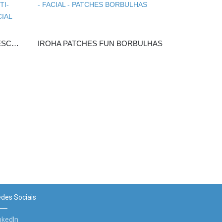
IROHA MASCARA ROSTO/ PESCOÇO PREENC. RUGAS ANTI-IDADE
IROHA PATCHES FUN BORBULHAS
IROHA PAT
des Sociais
nkedIn