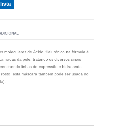
lista
ADICIONAL
s moleculares de Ácido Hialurónico na fórmula é
 camadas da pele, tratando os diversos sinais
reenchendo linhas de expressão e hidratando
 rosto, esta máscara também pode ser usada no
do).