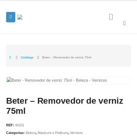
Catálogo
Beter – Removedor de verniz 75ml
Beter – Removedor de verniz
75ml
REF:
40101
Categorias:
Beleza
,
Manicure e Pedicure
,
Vernizes