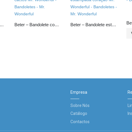
Be
 – Alicate para peles aço inoxidável
Beter – Bandolete com cactos Mr. Wonderful
Beter – Bandolete estampada coração Mr. Wonderful
Empresa
Re
Sobre Nós
Li
Catálogo
In
Contactos