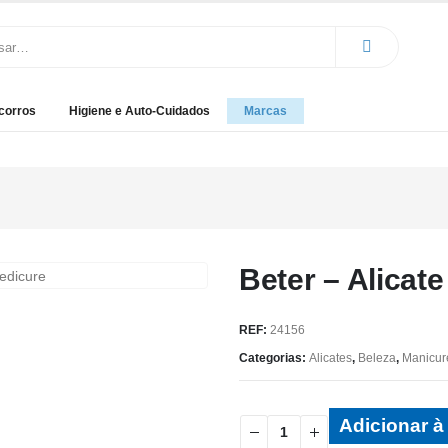
corros
Higiene e Auto-Cuidados
Marcas
Beter – Alicat
REF:
24156
Categorias:
Alicates
,
Beleza
,
Manicur
Adicionar à 