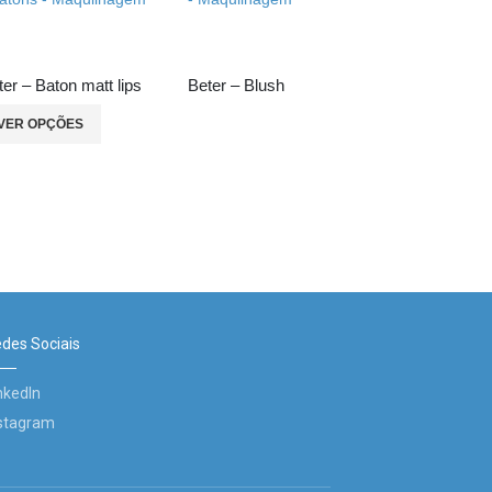
ter – Baton matt lips
Beter – Blush
VER OPÇÕES
des Sociais
nkedIn
stagram