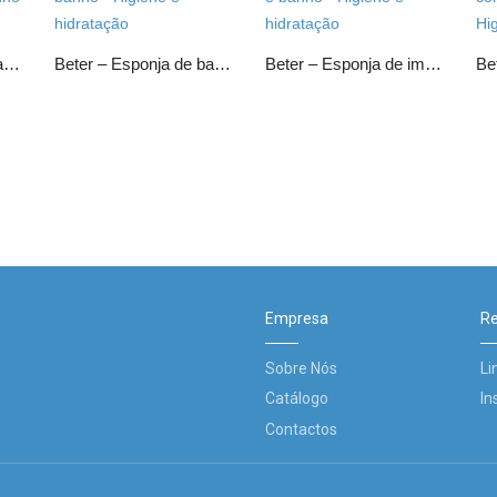
Beter – Esponja de banho mista (normal e peeling)
Beter – Esponja de banho normal
Beter – Esponja de imitação natural
Empresa
Re
Sobre Nós
Li
Catálogo
In
Contactos