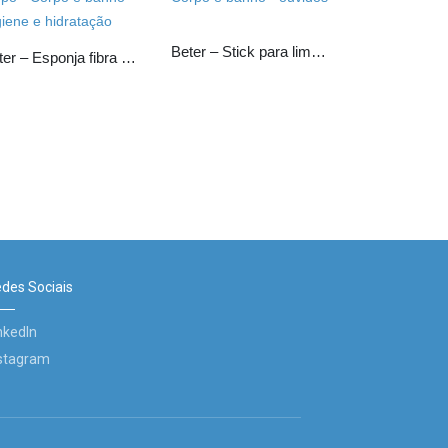
Beter – Stick para limpeza dos ouvidos
Beter – Esponja fibra vegetal de Konjac para corpo
des Sociais
nkedIn
stagram