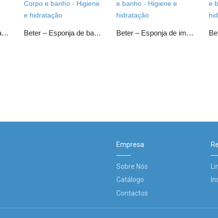
Beter – Esponja de banho normal
Beter – Esponja de banho peles sensíveis
Beter – Esponja de imitação natural
Empresa
Re
Sobre Nós
Li
Catálogo
In
Contactos