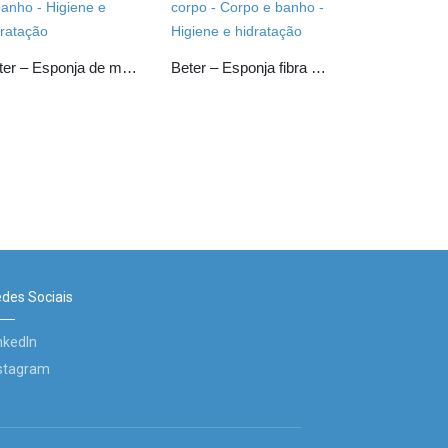
Beter – Esponja de malha (peeling)
Beter – Esponja fibra vegetal de Konjac para corpo
des Sociais
nkedIn
stagram