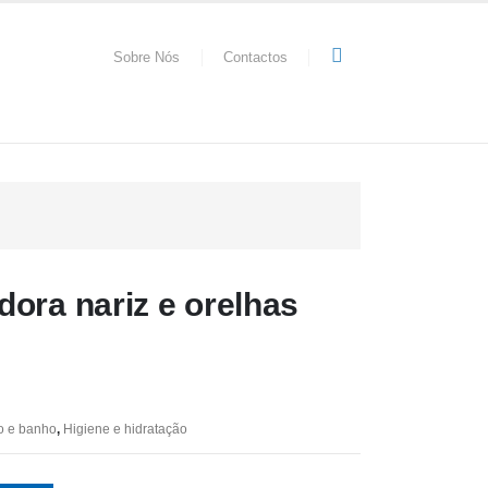
Sobre Nós
Contactos
ora nariz e orelhas
o e banho
,
Higiene e hidratação