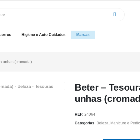
corros
Higiene e Auto-Cuidados
Marcas
ra unhas (cromada)
Beter – Tesour
unhas (cromad
REF:
24064
Categorias:
Beleza
,
Manicure e Pedi