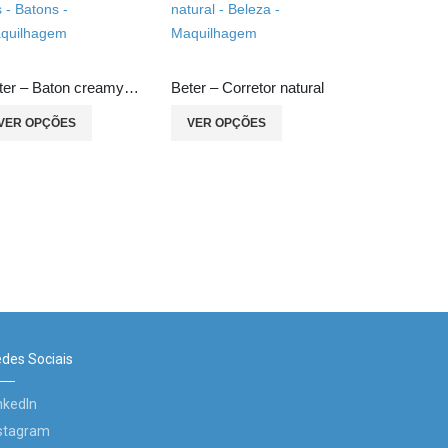
Beter – Baton creamy lips
Beter – Corretor natural
VER OPÇÕES
VER OPÇÕES
VER OPÇÕ
des Sociais
nkedIn
stagram