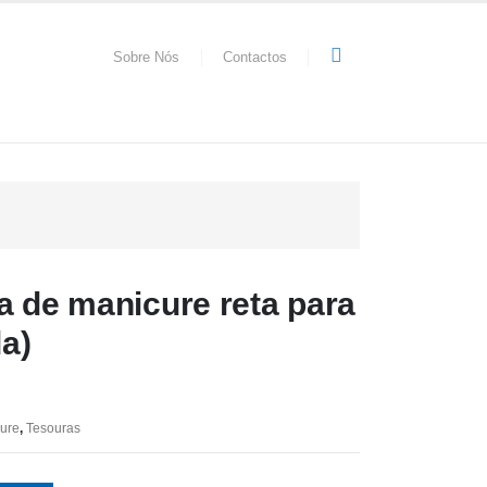
Sobre Nós
Contactos
a de manicure reta para
a)
cure
,
Tesouras