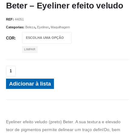
Beter – Eyeliner efeito veludo
REF:
44051
Categorias:
Beleza
,
Eyeliner
,
Maquilhagem
COR
LIMPAR
Adicionar à lista
Eyeliner efeito veludo (preto) Beter. A sua textura e elevado
teor de pigmentos permite delinear um traço definIDo, bem