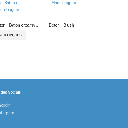
Beter – Baton creamy lips
Beter – Blush
VER OPÇÕES
Beter – Blus
des Sociais
nkedIn
stagram