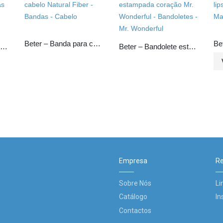
Beter – Banda para cabelo Natural Fiber
Beter – Alicate especial para unhas encravadas cromado
Beter – Bandolete estampada coração Mr. Wonderful
Empresa
Re
Sobre Nós
Li
Catálogo
In
Contactos