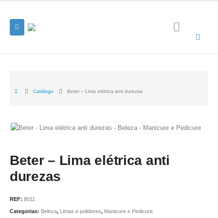
Catálogo
Beter – Lima elétrica anti durezas
Beter – Lima elétrica anti
durezas
REF:
8011
Categorias:
Beleza
,
Limas e polidores
,
Manicure e Pedicure