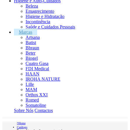
Higiene e Auto-Cuidados
Beleza
Emagrecimento
Higiene e Hidratação
Incontinência
Saúde e Cuidados Pessoais
Marcas
Artsana
Batist
Bbraun
Beter
Biogel
Cuatro Gasa
FDI Medical
HAAN
IROHA NATURE
Lille
MAM
Orthos XXI
Romed
Somatoline
Sobre Nós
Contactos
Home
Catálogo