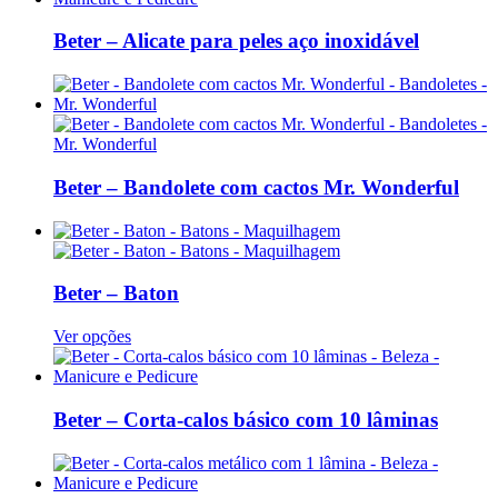
Beter – Alicate para peles aço inoxidável
Beter – Bandolete com cactos Mr. Wonderful
Beter – Baton
This
Ver opções
product
has
multiple
variants.
Beter – Corta-calos básico com 10 lâminas
The
options
may
be