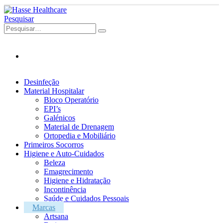
Pesquisar
Desinfeção
Material Hospitalar
Bloco Operatório
EPI’s
Galénicos
Material de Drenagem
Ortopedia e Mobiliário
Primeiros Socorros
Higiene e Auto-Cuidados
Beleza
Emagrecimento
Higiene e Hidratação
Incontinência
Saúde e Cuidados Pessoais
Marcas
Artsana