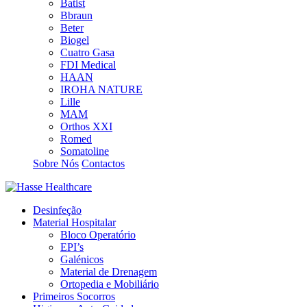
Batist
Bbraun
Beter
Biogel
Cuatro Gasa
FDI Medical
HAAN
IROHA NATURE
Lille
MAM
Orthos XXI
Romed
Somatoline
Sobre Nós
Contactos
Desinfeção
Material Hospitalar
Bloco Operatório
EPI’s
Galénicos
Material de Drenagem
Ortopedia e Mobiliário
Primeiros Socorros