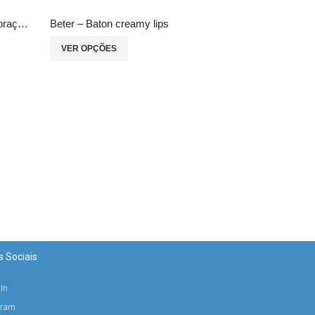
Beter – Bandolete estampada coração Mr. Wonderful
Beter – Baton creamy lips
VER OPÇÕES
Beter – Baton 
VER OPÇÕES
 Sociais
In
gram