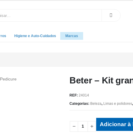
rros
Higiene e Auto-Cuidados
Marcas
Beter – Kit gra
REF:
24014
Categorias:
Beleza
,
Limas e polidores
Adicionar à 