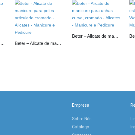
Beter – Alicate de manicure para unhas curva, cromado
Beter – Alicate de aço inoxidável com mola telescópica cromado
Beter – Alicate de manicure para peles articulado cromado
Empresa
Re
Sobre Nós
Li
Catálogo
In