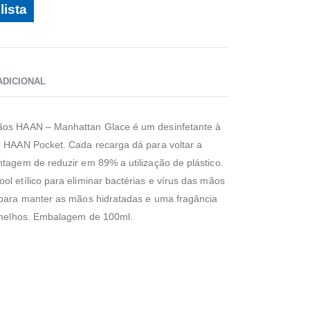
lista
ADICIONAL
ãos HAAN – Manhattan Glace é um desinfetante à
o HAAN Pocket. Cada recarga dá para voltar a
ntagem de reduzir em 89% a utilização de plástico.
l etílico para eliminar bactérias e vírus das mãos
 para manter as mãos hidratadas e uma fragância
ermelhos. Embalagem de 100ml.