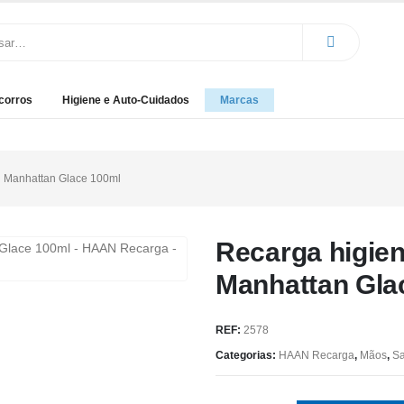
corros
Higiene e Auto-Cuidados
Marcas
 Manhattan Glace 100ml
Recarga higie
Manhattan Gla
REF:
2578
Categorias:
HAAN Recarga
,
Mãos
,
Sa