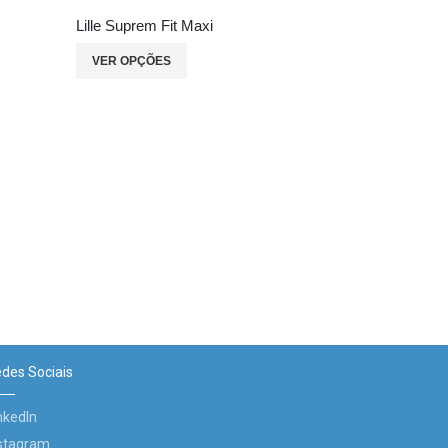
Lille Suprem Fit Maxi
VER OPÇÕES
Lille Suprem
des Sociais
nkedIn
stagram