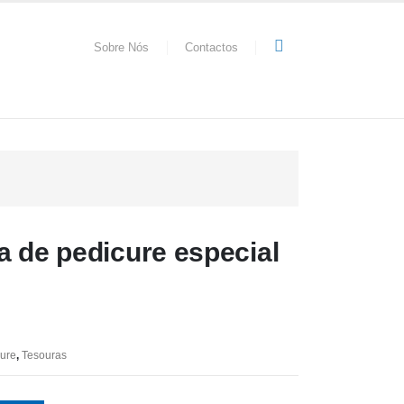
Sobre Nós
Contactos
a de pedicure especial
cure
,
Tesouras