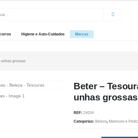
corros
Higiene e Auto-Cuidados
Marcas
l unhas grossas
Beter – Tesour
unhas grossas
REF:
24034
Categorias:
Beleza
,
Manicure e Pedi