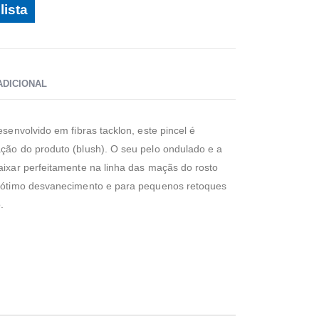
lista
ADICIONAL
esenvolvido em fibras tacklon, este pincel é
ação do produto (blush). O seu pelo ondulado e a
aixar perfeitamente na linha das maçãs do rosto
um ótimo desvanecimento e para pequenos retoques
.