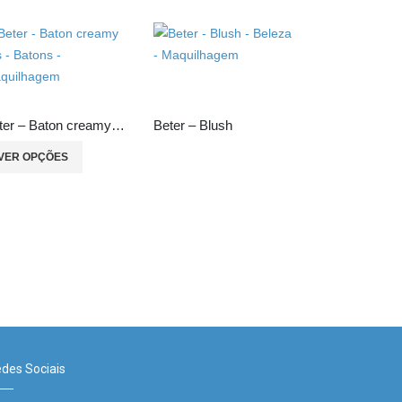
Beter – Baton creamy lips
Beter – Blush
VER OPÇÕES
Beter – Blus
VER OPÇÕ
des Sociais