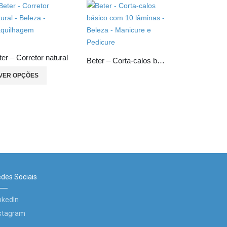
ter – Corretor natural
Beter – Corta-calos básico com 10 lâminas
VER OPÇÕES
des Sociais
nkedIn
stagram