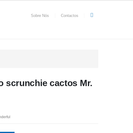
Sobre Nós
Contactos
co scrunchie cactos Mr.
nderful