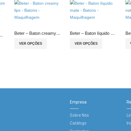
Beter – Baton creamy lips
Beter – Baton líquido mate
Be
ete com cactos Mr. Wonderful
VER OPÇÕES
VER OPÇÕES
Empresa
Re
Sobre Nós
Li
Catálogo
In