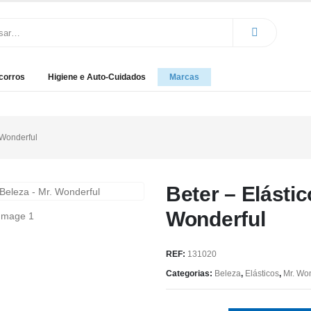
corros
Higiene e Auto-Cuidados
Marcas
 Wonderful
Beter – Elásti
Wonderful
REF:
131020
Categorias:
Beleza
,
Elásticos
,
Mr. Wo